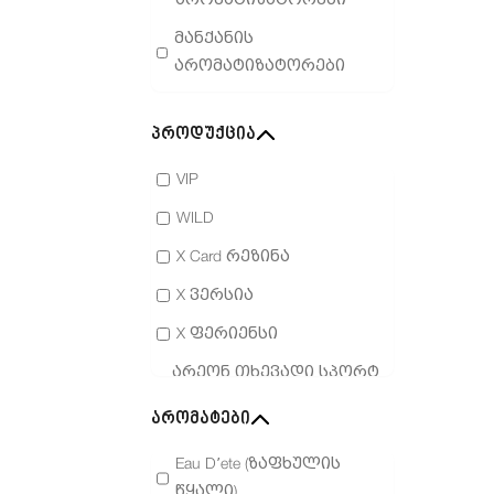
არომატიზატორები
მანქანის
არომატიზატორები
სურნელოვანი
სანთლები
პროდუქცია
სათადარიგო
VIP
პროდუქტები
WILD
X Card რეზინა
X ვერსია
X ფერიენსი
არეონ თხევადი სპორტ
ლუქსი 5 მლ
არომატები
ბაღი
Eau D’ete (ზაფხულის
განსაკუთრებული
წყალი)