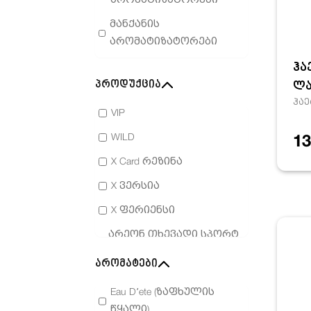
არომატიზატორები
მანქანის
არომატიზატორები
სურნელოვანი
ჰა
სანთლები
პროდუქცია
ლა
ჰაე
სათადარიგო
VIP
პროდუქტები
WILD
13
X Card რეზინა
X ვერსია
X ფერიენსი
არეონ თხევადი სპორტ
ლუქსი 5 მლ
არომატები
ბაღი
Eau D’ete (ზაფხულის
განსაკუთრებული
წყალი)