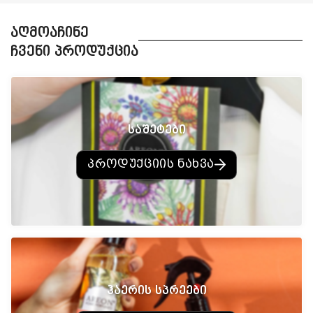
აღმოაჩინე
ჩვენი პროდუქცია
საშეტები
პროდუქციის ნახვა
ჰაერის სპრეები