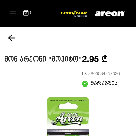
0
2.95 ₾
მონ არეონი "მოჰიტო"
ID: 3800034952330
მარაგშია
✔