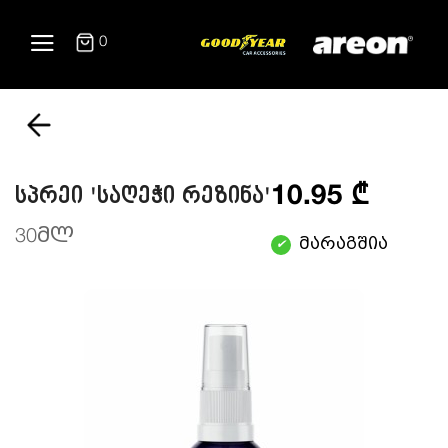
0
10.95 ₾
სპრეი 'საღეჭი რეზინა'
30მლ
მარაგშია
✔