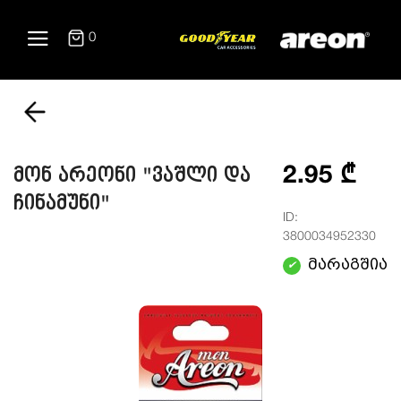
0
2.95 ₾
მონ არეონი "ვაშლი და
ჩინამუნი"
ID:
3800034952330
მარაგშია
✔