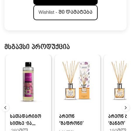
Wishlist - ში დამატება
მსგავსი პროდუქცია
სათადარიგო
არეონ
არეონ ბა
სითხე 'ია...
‘შაფრონი’
‘მანგო’
260მლ
150მლ